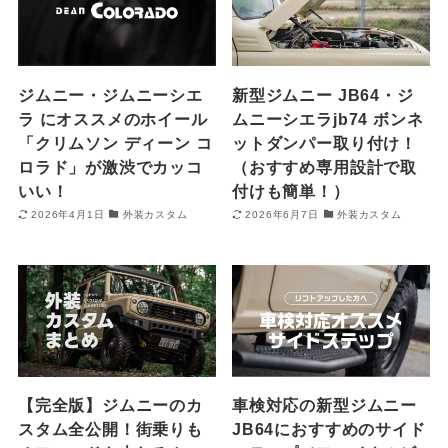
ジムニー・ジムニーシエ
新型ジムニー JB64・ジ
ラ にオススメのホイール
ムニーシエラjb74 ボンネ
「クリムソン ディーン コ
ットダンパー取り付け！
ロラド」が激渋でカッコ
（おすすめ専用設計で取
いい！
付けも簡単！）
2026年4月1日
外装カスタム
2026年6月7日
外装カスタム
【完全版】ジムニーのカ
車検対応の新型ジムニー
スタム全公開！街乗りも
JB64におすすめのサイド