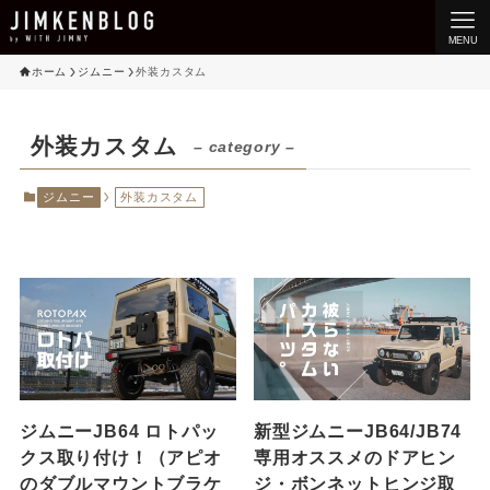
MENU
ホーム
ジムニー
外装カスタム
外装カスタム
– category –
ジムニー
外装カスタム
ジムニーJB64 ロトパッ
新型ジムニーJB64/JB74
クス取り付け！（アピオ
専用オススメのドアヒン
のダブルマウントブラケ
ジ・ボンネットヒンジ取