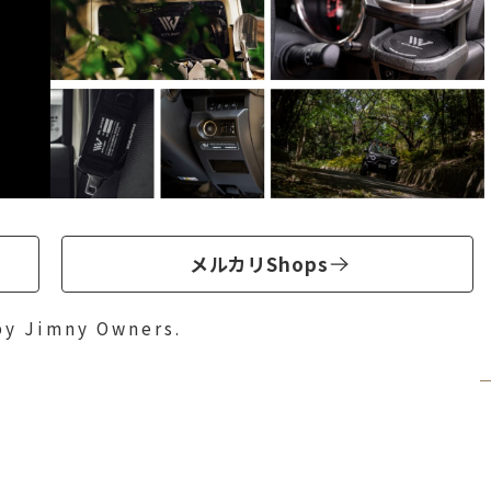
メルカリShops
by Jimny Owners.