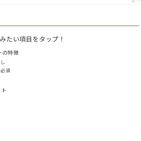
ポ
みたい項目をタップ！
ーの特徴
出し
が必須
ット