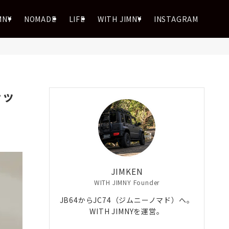
MNY
NOMADE
LIFE
WITH JIMNY
INSTAGRAM
シッ
JIMKEN
WITH JIMNY Founder
JB64からJC74（ジムニーノマド）へ。
WITH JIMNYを運営。