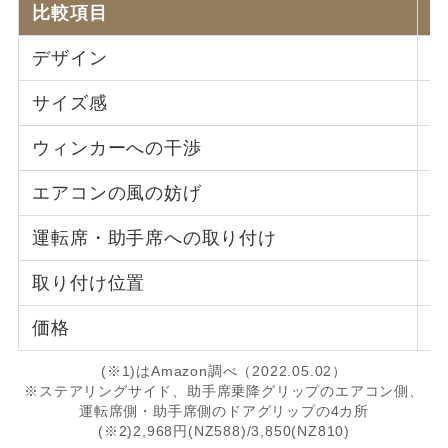
比較項目
デザイン
サイズ感
ウィンカーへの干渉
エアコンの風の妨げ
運転席・助手席への取り付け
取り付け位置
1
価格
3
(※1)はAmazon調べ（2022.05.02）
※ステアリングサイド、助手席乗降グリップのエアコン側、
運転席側・助手席側のドアグリップの4カ所
(※2)2,968円(NZ588)/3,850(NZ810)