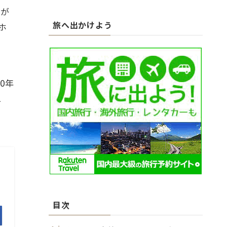
カ
トが
イ
旅へ出かけよう
ブ
ホ
0年
1
目次