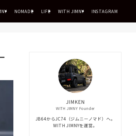
MNY
NOMADE
LIFE
WITH JIMNY
INSTAGRAM
ー
JIMKEN
WITH JIMNY Founder
JB64からJC74（ジムニーノマド）へ。
WITH JIMNYを運営。