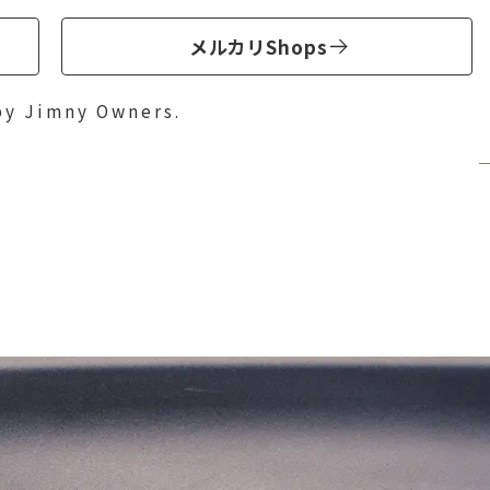
メルカリShops
by Jimny Owners.