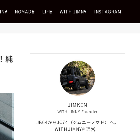
MNY
NOMADE
LIFE
WITH JIMNY
INSTAGRAM
！純
JIMKEN
WITH JIMNY Founder
JB64からJC74（ジムニーノマド）へ。
WITH JIMNYを運営。